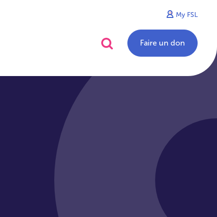
My FSL
alités
Contact
Faire un don