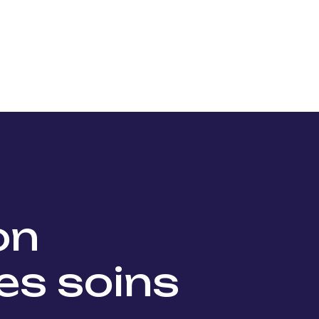
Nos projets
Nos lauréats
Nous soutenir
Actu
ion
es soins