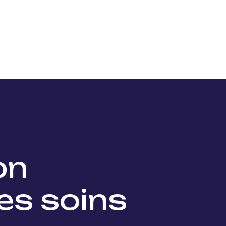
Nos projets
Nos lauréats
Nous soutenir
Actu
ion
es soins