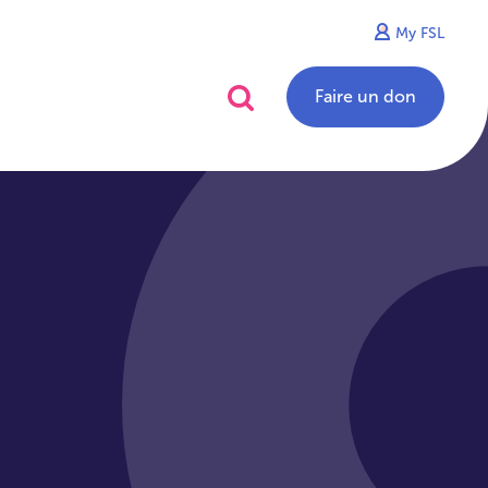
My FSL
alités
Contact
Faire un don