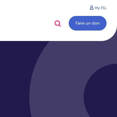
My FSL
alités
Contact
Faire un don